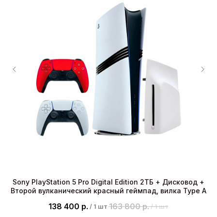
no
Sony PlayStation 5 Pro Digital Edition 2ТБ + Дисковод +
См
Второй вулканический красный геймпад, вилка Type A
138 400
р.
163 800
р.
/
1 шт
/
1 шт