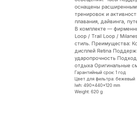
оснащены расширенными
тренировок и активности
плавания, дайвинга, пу
В комплекте — фирменны
Loop / Trail Loop / Mila
стиль. Преимущества: К
дисплей Retina Поддерж
ударопрочность Подходи
отдыха Оригинальные см
Гарантийный срок: 1 год
Цвет для фильтра: бежевый
lwh: 490x440x120 mm
Weight: 620 g