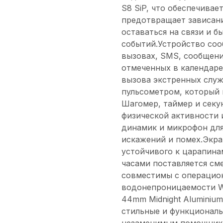
S8 SiP, что обеспечива
предотвращает зависани
оставаться на связи и б
событий.Устройство со
вызовах, SMS, сообщени
отмеченных в календаре
вызова экстренных служ
пульсометром, который 
Шагомер, таймер и секу
физической активности 
динамик и микрофон для
искажений и помех.Экран
устойчивого к царапина
часами поставляется см
совместимы с операцион
водонепроницаемости WR
44mm Midnight Aluminium 
стильные и функциональ
незаменимым помощнико