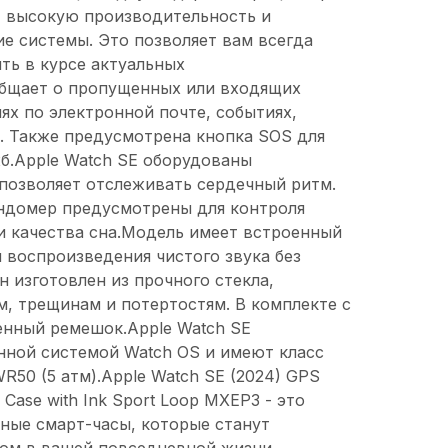
ет высокую производительность и
е системы. Это позволяет вам всегда
ыть в курсе актуальных
общает о пропущенных или входящих
ях по электронной почте, событиях,
. Также предусмотрена кнопка SOS для
б.Apple Watch SE оборудованы
позволяет отслеживать сердечный ритм.
ндомер предусмотрены для контроля
и качества сна.Модель имеет встроенный
 воспроизведения чистого звука без
 изготовлен из прочного стекла,
м, трещинам и потертостям. В комплекте с
енный ремешок.Apple Watch SE
ной системой Watch OS и имеют класс
50 (5 атм).Apple Watch SE (2024) GPS
Case with Ink Sport Loop MXEP3 - это
ные смарт-часы, которые станут
м в вашей повседневной жизни.