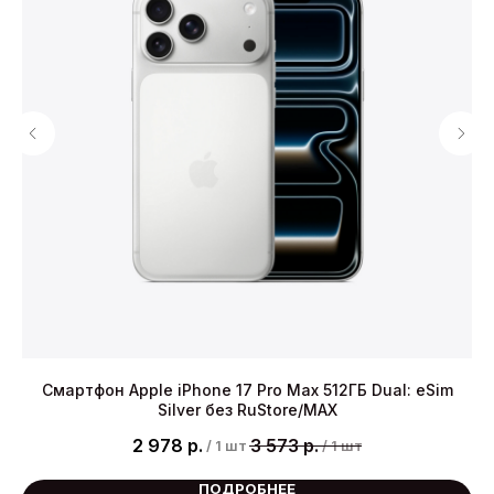
й
Смартфон Apple iPhone 17 Pro Max 512ГБ Dual: eSim
Silver без RuStore/MAX
2 978
р.
3 573
р.
/
1 шт
/
1 шт
ПОДРОБНЕЕ