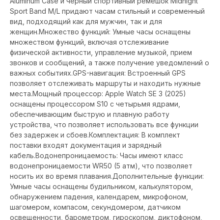
Aluminum Case и черный спортивный ремешок Midnight
Sport Band M/L придают часам стильный и современный
вид, подходящий как для мужчин, так и для
женщин.Множество функций: Умные часы оснащены
множеством функций, включая отслеживание
физической активности, управление музыкой, прием
звонков и сообщений, а также получение уведомлений о
важных событиях.GPS-навигация: Встроенный GPS
позволяет отслеживать маршруты и находить нужные
места.Мощный процессор: Apple Watch SE 3 (2025)
оснащены процессором S10 с четырьмя ядрами,
обеспечивающим быструю и плавную работу
устройства, что позволяет использовать все функции
без задержек и сбоев.Комплектация: В комплект
поставки входят документация и зарядный
кабель.Водонепроницаемость: Часы имеют класс
водонепроницаемости WR50 (5 атм), что позволяет
носить их во время плавания.Дополнительные функции:
Умные часы оснащены будильником, калькулятором,
обнаружением падения, календарем, микрофоном,
шагомером, компасом, секундомером, датчиком
освещенности, барометром, гироскопом, диктофоном,