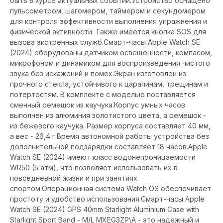
быть в курсе актуальных событий.Устройство оснащено
пульсометром, шагомером, таймером и секундомером
для контроля эффективности выполнения упражнения и
физической активности. Также имеется кнопка SOS для
вызова экстренных служб.Смарт-часы Apple Watch SE
(2024) оборудованы датчиком освещенности, компасом,
микрофоном и динамиком для воспроизведения чистого
звука без искажений и помех.Экран изготовлен из
прочного стекла, устойчивого к царапинам, трещинам и
потертостям. В комплекте с моделью поставляется
сменный ремешок из каучука.Корпус умных часов
выполнен из алюминия золотистого цвета, а ремешок -
из бежевого каучука. Размер корпуса составляет 40 мм,
а вес - 26,4 г.Время автономной работы устройства без
дополнительной подзарядки составляет 18 часов.Apple
Watch SE (2024) имеют класс водонепроницаемости
WR50 (5 атм), что позволяет использовать их в
повседневной жизни и при занятиях
спортом.Операционная система Watch OS обеспечивает
простоту и удобство использования.Смарт-часы Apple
Watch SE (2024) GPS 40mm Starlight Aluminium Case with
Starlight Sport Band - M/L MXEG3ZP\A - это надежный и