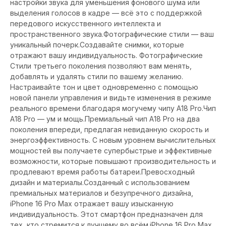
настройки звука для уменьшения фонового шума или
выделения голосов в кадре — всё это с поддержкой
передового искусственного интеллекта и
пространственного звука.Фотографические стили — ваш
уникальный почерк.Создавайте снимки, которые
отражают вашу индивидуальность. Фотографические
Стили третьего поколения позволяют вам менять,
добавлять и удалять стили по вашему желанию.
Настраивайте тон и цвет одновременно с помощью
новой панели управления и видьте изменения в режиме
реального времени благодаря могучему чипу A18 Pro.Чип
A18 Pro — ум и мощь.Премиальный чип A18 Pro на два
поколения впереди, предлагая невиданную скорость и
энергоэффективность. С новым уровнем вычислительных
мощностей вы получаете супербыстрые и эффективные
возможности, которые повышают производительность и
продлевают время работы батареи.Превосходный
дизайн и материалы.Созданный с использованием
премиальных материалов и безупречного дизайна,
iPhone 16 Pro Max отражает вашу изысканную
индивидуальность. Этот смартфон предназначен для
тех, кто стремится к лучшему во всём.iPhone 16 Pro Max