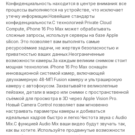
Конфиденциальность находится в центре внимания: все
процессы выполняются на устройстве, что исключает
утечку информации.Новейшие стандарты
конфиденциальности.С технологией Private Cloud
Compute, iPhone 16 Pro Max может обрабатывать
сложные запросы, используя серверы на базе Apple
silicon. Это позволяет вам выполнять самые
ресурсоёмкие задачи, не жертвуя безопасностью и
приватностью ваших данных.Неограниченные
возможности камеры.За каждым великим снимком стоит
мощная технология. iPhone 16 Pro Max оснащён
инновационной системой камер, включающей
двухкамерную 48-МП Fusion камеру и ультраширокую
камеру с автофокусом. Захватывайте великолепные
пейзажи, детали в макро или снимки с пространственной
съёмкой для просмотра в 3D через Apple Vision Pro.
Новый Camera Control позволяет вам мгновенно
настраивать параметры камеры и добиваться
идеальных кадров быстро и легко.Чистота звука с Audio
Mix.С функцией Audio Mix ваши видео будут звучать так,
как вы хотите. Используйте продвинутые возможности