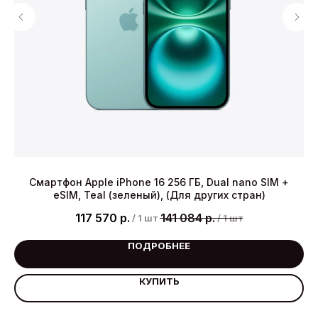
 +
Смартфон Apple iPhone 16 256 ГБ, Dual nano SIM +
их
eSIM, Teal (зеленый), (Для других стран)
117 570
р.
141 084
р.
/
1 шт
/
1 шт
ПОДРОБНЕЕ
КУПИТЬ