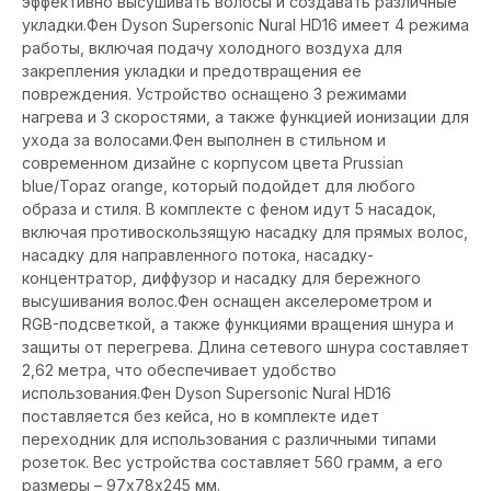
эффективно высушивать волосы и создавать различные
укладки.Фен Dyson Supersonic Nural HD16 имеет 4 режима
работы, включая подачу холодного воздуха для
закрепления укладки и предотвращения ее
повреждения. Устройство оснащено 3 режимами
нагрева и 3 скоростями, а также функцией ионизации для
ухода за волосами.Фен выполнен в стильном и
современном дизайне с корпусом цвета Prussian
blue/Topaz orange, который подойдет для любого
образа и стиля. В комплекте с феном идут 5 насадок,
включая противоскользящую насадку для прямых волос,
насадку для направленного потока, насадку-
концентратор, диффузор и насадку для бережного
высушивания волос.Фен оснащен акселерометром и
RGB-подсветкой, а также функциями вращения шнура и
защиты от перегрева. Длина сетевого шнура составляет
2,62 метра, что обеспечивает удобство
использования.Фен Dyson Supersonic Nural HD16
поставляется без кейса, но в комплекте идет
переходник для использования с различными типами
розеток. Вес устройства составляет 560 грамм, а его
размеры – 97х78х245 мм.