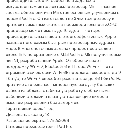
производительности, особенно в задачах с
искусственным интеллектом.Процессор M5 — главная
звезда обновленияЧип M5 стал основным улучшением в
новом iPad Pro. Он изготовлен по 3-нм техпроцессу и
приносит заметный скачок в производительности.CPU:
процессор может иметь до 10 ядер — четыре
производительных и шесть энергоэффективных. Apple
называет его самым быстрым процессорным ядром в
мире. В многопоточных задачах прирост составляет
около 15% по сравнению с M4.iPad Pro M5 получил новый
чип N1, разработанный Apple. Он обеспечивает
поддержку Wi-Fi 7, Bluetooth 6 и Thread.Wi-Fi 7 — это
огромный скачок: если Wi-Fi 6E предлагал скорость до 9
Гбит/с, то Wi-Fi 7 способен разогнаться до 46 Гбит/с. На
практике это означает мгновенную загрузку больших
файлов из облака, стабильную работу с облачными
рабочими столами и плавную трансляцию видео в
высоком разрешении без задержек.
Гарантийный срок: 1 год
Диагональ экрана,: 13
Разрешение экрана: 2752x2064
Линейка производителя: iPad Pro