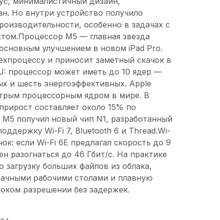
ус, минималистичный дизайн,
н. Но внутри устройство получило
роизводительности, особенно в задачах с
том.Процессор M5 — главная звезда
основным улучшением в новом iPad Pro.
техпроцессу и приносит заметный скачок в
: процессор может иметь до 10 ядер —
х и шесть энергоэффективных. Apple
трым процессорным ядром в мире. В
прирост составляет около 15% по
o M5 получил новый чип N1, разработанный
оддержку Wi-Fi 7, Bluetooth 6 и Thread.Wi-
ок: если Wi-Fi 6E предлагал скорость до 9
бен разогнаться до 46 Гбит/с. На практике
 загрузку больших файлов из облака,
лачными рабочими столами и плавную
оком разрешении без задержек.