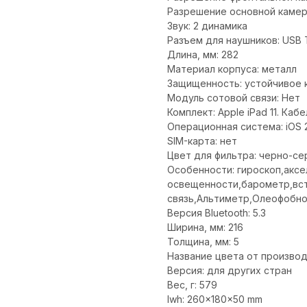
Разрешение основной камеры
Звук: 2 динамика
Разъем для наушников: USB 
Длина, мм: 282
Материал корпуса: металл
Защищенность: устойчивое 
Модуль сотовой связи: Нет
Комплект: Apple iPad 11. Ка
Операционная система: iOS 
SIM-карта: нет
Цвет для фильтра: черно-се
Особенности: гироскоп,аксе
освещенности,барометр,вс
связь,Альтиметр,Олеофобн
Версия Bluetooth: 5.3
Ширина, мм: 216
Толщина, мм: 5
Название цвета от произво
Версия: для других стран
Вес, г: 579
lwh: 260x180x50 mm