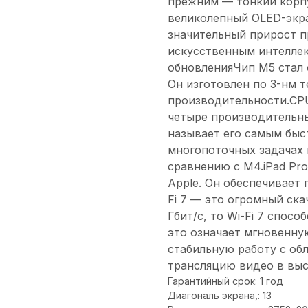
прежним — тонкий корп
великолепный OLED-экра
значительный прирост п
искусственным интеллек
обновленияЧип M5 стал 
Он изготовлен по 3-нм 
производительности.CPU
четыре производительны
называет его самым быс
многопоточных задачах 
сравнению с M4.iPad Pr
Apple. Он обеспечивает п
Fi 7 — это огромный скач
Гбит/с, то Wi-Fi 7 спосо
это означает мгновенную
стабильную работу с об
трансляцию видео в выс
Гарантийный срок: 1 год
Диагональ экрана,: 13