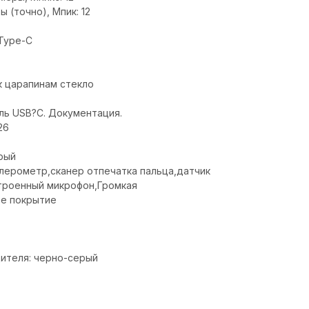
 (точно), Мпик: 12
Type-C
к царапинам стекло
бель USB?С. Документация.
26
рый
лерометр,cканер отпечатка пальца,датчик
троенный микрофон,Громкая
ое покрытие
дителя: черно-серый