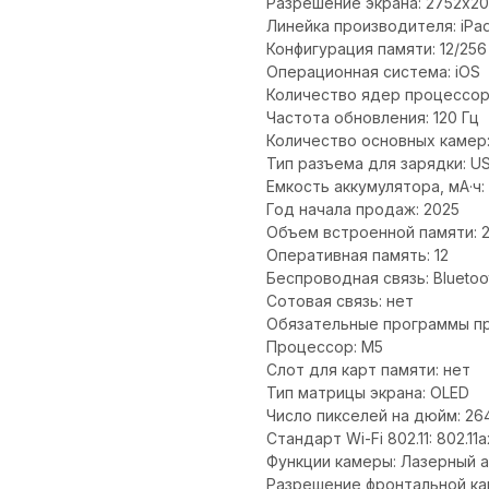
Разрешение экрана: 2752x2
Линейка производителя: iPad
Конфигурация памяти: 12/256
Операционная система: iOS
Количество ядер процессор
Частота обновления: 120 Гц
Количество основных камер:
Тип разъема для зарядки: U
Емкость аккумулятора, мА·ч:
Год начала продаж: 2025
Объем встроенной памяти: 
Оперативная память: 12
Беспроводная связь: Bluetoo
Сотовая связь: нет
Обязательные программы п
Процессор: M5
Слот для карт памяти: нет
Тип матрицы экрана: OLED
Число пикселей на дюйм: 26
Стандарт Wi-Fi 802.11: 802.11a
Функции камеры: Лазерный 
Разрешение фронтальной кам