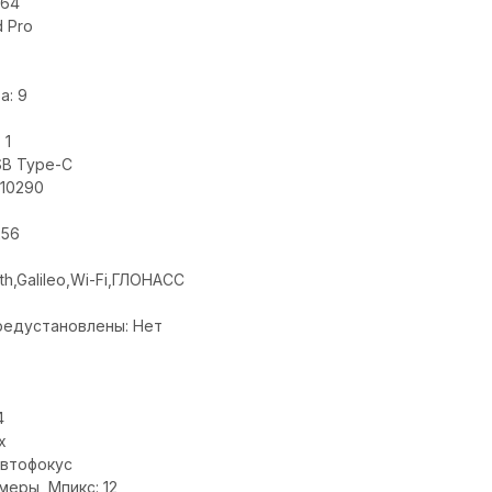
064
 Pro
а: 9
 1
SB Type-C
 10290
256
th,Galileo,Wi-Fi,ГЛОНАСС
редустановлены: Нет
4
x
автофокус
еры, Мпикс: 12