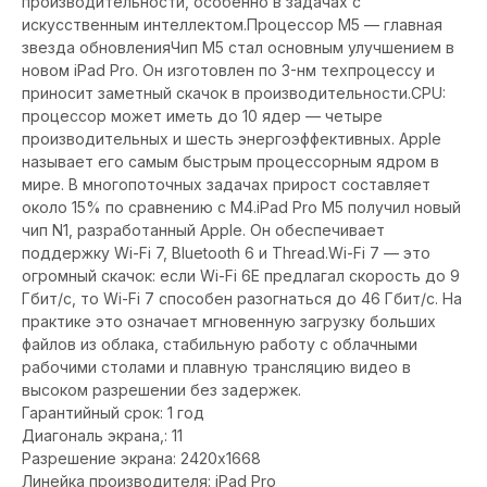
производительности, особенно в задачах с
искусственным интеллектом.Процессор M5 — главная
звезда обновленияЧип M5 стал основным улучшением в
новом iPad Pro. Он изготовлен по 3-нм техпроцессу и
приносит заметный скачок в производительности.CPU:
процессор может иметь до 10 ядер — четыре
производительных и шесть энергоэффективных. Apple
называет его самым быстрым процессорным ядром в
мире. В многопоточных задачах прирост составляет
около 15% по сравнению с M4.iPad Pro M5 получил новый
чип N1, разработанный Apple. Он обеспечивает
поддержку Wi-Fi 7, Bluetooth 6 и Thread.Wi-Fi 7 — это
огромный скачок: если Wi-Fi 6E предлагал скорость до 9
Гбит/с, то Wi-Fi 7 способен разогнаться до 46 Гбит/с. На
практике это означает мгновенную загрузку больших
файлов из облака, стабильную работу с облачными
рабочими столами и плавную трансляцию видео в
высоком разрешении без задержек.
Гарантийный срок: 1 год
Диагональ экрана,: 11
Разрешение экрана: 2420x1668
Линейка производителя: iPad Pro