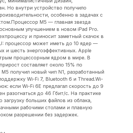
ус, минималистичный дизайн,
н. Но внутри устройство получило
роизводительности, особенно в задачах с
том.Процессор M5 — главная звезда
основным улучшением в новом iPad Pro.
техпроцессу и приносит заметный скачок в
: процессор может иметь до 10 ядер —
х и шесть энергоэффективных. Apple
трым процессорным ядром в мире. В
прирост составляет около 15% по
o M5 получил новый чип N1, разработанный
оддержку Wi-Fi 7, Bluetooth 6 и Thread.Wi-
ок: если Wi-Fi 6E предлагал скорость до 9
бен разогнаться до 46 Гбит/с. На практике
 загрузку больших файлов из облака,
лачными рабочими столами и плавную
оком разрешении без задержек.