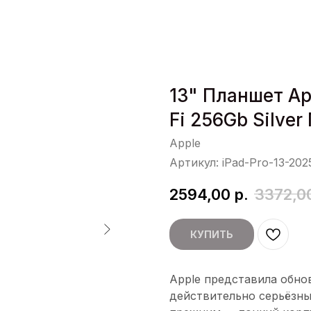
13" Планшет Ap
Fi 256Gb Silve
Apple
Артикул:
iPad-Pro-13-20
2594,00
р.
3372,0
КУПИТЬ
Apple представила обно
действительно серьёзны