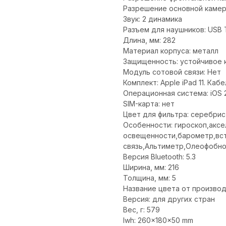
Разрешение основной камеры
Звук: 2 динамика
Разъем для наушников: USB 
Длина, мм: 282
Материал корпуса: металл
Защищенность: устойчивое 
Модуль сотовой связи: Нет
Комплект: Apple iPad 11. Ка
Операционная система: iOS 
SIM-карта: нет
Цвет для фильтра: серебри
Особенности: гироскоп,аксе
освещенности,барометр,вс
связь,Альтиметр,Олеофобн
Версия Bluetooth: 5.3
Ширина, мм: 216
Толщина, мм: 5
Название цвета от произво
Версия: для других стран
Вес, г: 579
lwh: 260x180x50 mm