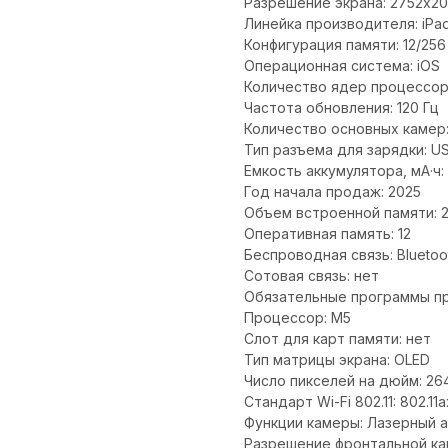
Разрешение экрана: 2752x2
Линейка производителя: iPad
Конфигурация памяти: 12/256
Операционная система: iOS
Количество ядер процессор
Частота обновления: 120 Гц
Количество основных камер:
Тип разъема для зарядки: U
Емкость аккумулятора, мА·ч:
Год начала продаж: 2025
Объем встроенной памяти: 
Оперативная память: 12
Беспроводная связь: Bluetoo
Сотовая связь: нет
Обязательные программы п
Процессор: M5
Слот для карт памяти: нет
Тип матрицы экрана: OLED
Число пикселей на дюйм: 26
Стандарт Wi-Fi 802.11: 802.11a
Функции камеры: Лазерный 
Разрешение фронтальной кам