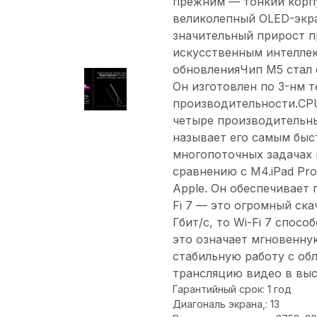
прежним — тонкий корп
великолепный OLED-экра
значительный прирост п
искусственным интеллек
обновленияЧип M5 стал 
Он изготовлен по 3-нм 
производительности.CPU
четыре производительны
называет его самым быс
многопоточных задачах 
сравнению с M4.iPad Pr
Apple. Он обеспечивает п
Fi 7 — это огромный скач
Гбит/с, то Wi-Fi 7 спосо
это означает мгновенную
стабильную работу с об
трансляцию видео в выс
Гарантийный срок: 1 год
Диагональ экрана,: 13