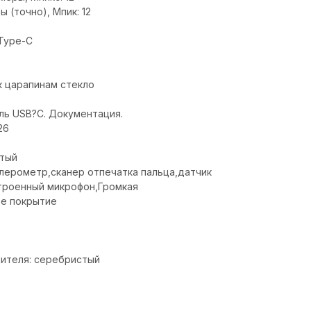
 (точно), Мпик: 12
Type-C
к царапинам стекло
бель USB?С. Документация.
26
стый
лерометр,cканер отпечатка пальца,датчик
троенный микрофон,Громкая
ое покрытие
дителя: серебристый