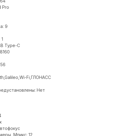
064
 Pro
а: 9
 1
SB Type-C
 8160
256
th,Galileo,Wi-Fi,ГЛОНАСС
редустановлены: Нет
4
x
автофокус
еры, Мпикс: 12