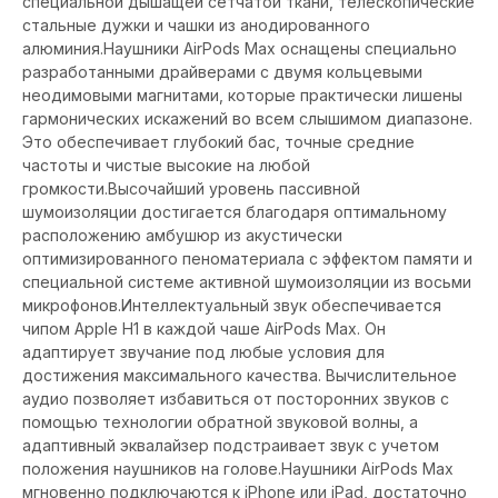
специальной дышащей сетчатой ткани, телескопические
стальные дужки и чашки из анодированного
алюминия.Наушники AirPods Max оснащены специально
разработанными драйверами с двумя кольцевыми
неодимовыми магнитами, которые практически лишены
гармонических искажений во всем слышимом диапазоне.
Это обеспечивает глубокий бас, точные средние
частоты и чистые высокие на любой
громкости.Высочайший уровень пассивной
шумоизоляции достигается благодаря оптимальному
расположению амбушюр из акустически
оптимизированного пеноматериала с эффектом памяти и
специальной системе активной шумоизоляции из восьми
микрофонов.Интеллектуальный звук обеспечивается
чипом Apple H1 в каждой чаше AirPods Max. Он
адаптирует звучание под любые условия для
достижения максимального качества. Вычислительное
аудио позволяет избавиться от посторонних звуков с
помощью технологии обратной звуковой волны, а
адаптивный эквалайзер подстраивает звук с учетом
положения наушников на голове.Наушники AirPods Max
мгновенно подключаются к iPhone или iPad, достаточно