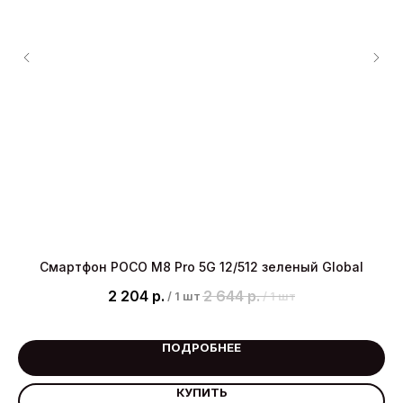
se
Смартфон POCO M8 Pro 5G 12/512 зеленый Global
С
+
2 204
р.
2 644
р.
/
1 шт
/
1 шт
ПОДРОБНЕЕ
КУПИТЬ