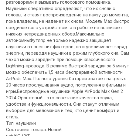
разговорами и вызывать голосового помощника.
Наушники оперативно определяют, что их сняли с
головы, и ставят воспроизведение на паузу до момента,
пока владелец не наденет их снова. Модель Max быстро
соединяется с устройством, а в работе не возникает
никаких непредвиденных сбоев.Максимально
автономныФутляр не только надежно защищает
наушники от внешних факторов, но и увеличивает заряд
энергии, переводя наушники в режим глубокого сна. Сам
чехол можно зарядить при помощи классического
Lightning-провода. В режиме быстрой зарядки за 5 минут
можно обеспечить 1,5 часа беспрерывной активности
AirPods Max. Полного уровня батареи хватает на целых
20 часов прослушивания аудио, погружения в фильмы и
игры.Беспроводные наушники Apple AirPods Max Gen 2
2024 Оранжевый - это сочетание качества звука,
удобства и функциональности. Они станут отличным
выбором для меломанов и тех, кто ценит комфорт и
стиль.
Тип: наушники
Состояние товара: Новый
vat: NO_VAT