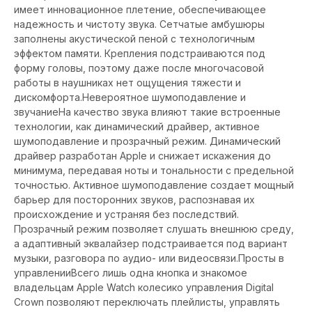
имеет инновационное плетение, обеспечивающее
надежность и чистоту звука. Сетчатые амбушюры
заполнены акустической пеной с технологичным
эффектом памяти. Крепления подстраиваются под
форму головы, поэтому даже после многочасовой
работы в наушниках нет ощущения тяжести и
дискомфорта.Невероятное шумоподавление и
звучаниеНа качество звука влияют такие встроенные
технологии, как динамический драйвер, активное
шумоподавление и прозрачный режим. Динамический
драйвер разработан Apple и снижает искажения до
минимума, передавая ноты и тональности с предельной
точностью. Активное шумоподавление создает мощный
барьер для посторонних звуков, распознавая их
происхождение и устраняя без последствий.
Прозрачный режим позволяет слушать внешнюю среду,
а адаптивный эквалайзер подстраивается под вариант
музыки, разговора по аудио- или видеосвязи.Просты в
управленииВсего лишь одна кнопка и знакомое
владельцам Apple Watch колесико управления Digital
Crown позволяют переключать плейлисты, управлять